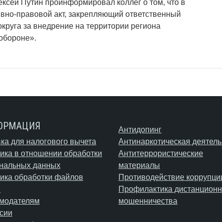
ксей Путин проинформировал коллег о том, что в
вно-правовой акт, закрепляющий ответственный
округа за внедрение на территории региона
 обороне».
ОРМАЦИЯ
Антидопинг
ка для налогового вычета
Антинаркотическая деятель
ика в отношении обработки
Антитеррористические
нальных данных
материалы
ика обработки файлов
Противодействие коррупци
e
Профилактика дистанционн
модателям
мошенничества
сии