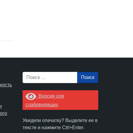
Поиск
ность
Версия для
слабовидящих
и
ого
Увидели опечатку? Выделите ее в
тексте и нажмите Ctrl+Enter.