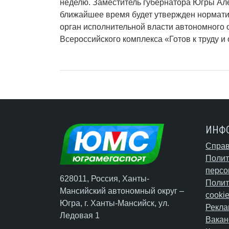
неделю.
Заместитель губернатора Югры Але
ближайшее время будет утвержден нормати
орган исполнительной власти автономного 
Всероссийского комплекса «Готов к труду и
ИНФ
Справ
Полит
персо
628011, Россия, Ханты-
Полит
Мансийский автономный округ –
cooki
Югра,
г. Ханты-Мансийск
, ул.
Рекла
Ледовая 1
Вакан