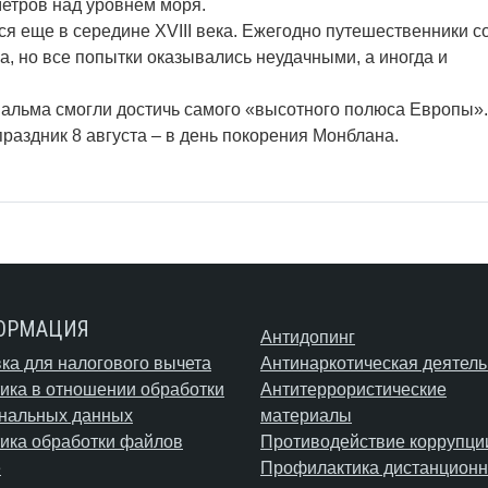
метров над уровнем моря.
я еще в середине XVIII века. Ежегодно путешественники с
, но все попытки оказывались неудачными, а иногда и
альма смогли достичь самого «высотного полюса Европы».
раздник 8 августа – в день покорения Монблана.
ОРМАЦИЯ
Антидопинг
ка для налогового вычета
Антинаркотическая деятель
ика в отношении обработки
Антитеррористические
нальных данных
материалы
ика обработки файлов
Противодействие коррупци
e
Профилактика дистанционн