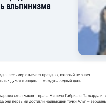
ь альпинизма
одня весь мир отмечает праздник, который не знает
ильных духом женщин, — международный день
царских смельчаков – врача Мишеля-Габриэля Паккарда и г
ода они первыми достигли наивысшей точки Альп – вершин