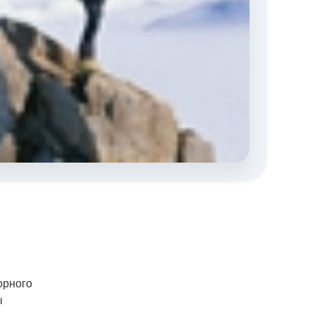
орного
ы