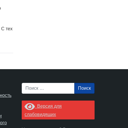
о
 С тех
Поиск
ность
Версия для
слабовидящих
и
ого