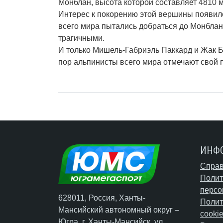
Монблан, высота которой составляет 4810 
Интерес к покорению этой вершины появилс
всего мира пытались добраться до Монблана
трагичными.
И только Мишель-Габриэль Паккард и Жак Б
пор альпинисты всего мира отмечают свой п
ИНФ
Справ
Полит
персо
628011, Россия, Ханты-
Полит
Мансийский автономный округ –
cooki
Югра,
г. Ханты-Мансийск
, ул.