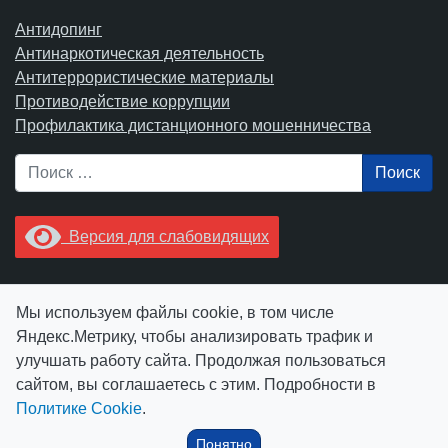
Антидопинг
Антинаркотическая деятельность
Антитеррористические материалы
Противодействие коррупции
Профилактика дистанционного мошенничества
Поиск
Версия для слабовидящих
Увидели опечатку? Выделите ее в тексте и нажмите
Мы используем файлы cookie, в том числе
Ctrl+Enter.
Яндекс.Метрику, чтобы анализировать трафик и
улучшать работу сайта. Продолжая пользоваться
сайтом, вы соглашаетесь с этим. Подробности в
Политике Cookie
.
© АУ "ЮграМегаСпорт" 2026
Понятно