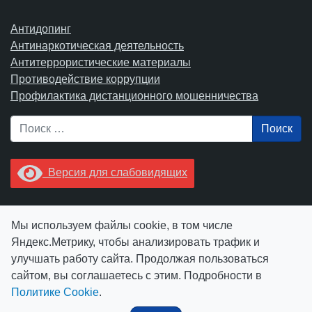
Антидопинг
Антинаркотическая деятельность
Антитеррористические материалы
Противодействие коррупции
Профилактика дистанционного мошенничества
Поиск
Версия для слабовидящих
Увидели опечатку? Выделите ее в тексте и нажмите
Мы используем файлы cookie, в том числе
Ctrl+Enter.
Яндекс.Метрику, чтобы анализировать трафик и
улучшать работу сайта. Продолжая пользоваться
сайтом, вы соглашаетесь с этим. Подробности в
Политике Cookie
.
© АУ "ЮграМегаСпорт" 2026