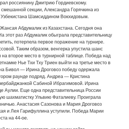
грал россиянину Дмитрию Гордиевскому.
в смешанной секции, Александра Горячкина из
м Узбекистана Шамсиддином Вокхидовым.
Жансая Абдумалик из Казахстана. Сегодня она
На этот раз Абдумалик обыграла представительницу
метить, потерпела первое поражение на турнире.
совой. Таким образом, венгерка упустила шанс
 на второе место в турнирной таблице. Победа над
тнамке Нье Тхи Тху Триен выйти на третье место в
ина Бивол — Ирина Дроговоз победу одержала
тором раунде подряд. Андреа — Кристина
азербайджанкой Сабиной Ибрагимовой. Ирина
де Аулии. Еще одна представительница России
ую шахматистку Ульвию Фаталиеву. Проиграла
вничью. Анастасия Сазонова и Мария Дроговоз
кая и Лея Гарифуллина уступили. Победа Марии
ста на 44-ое.