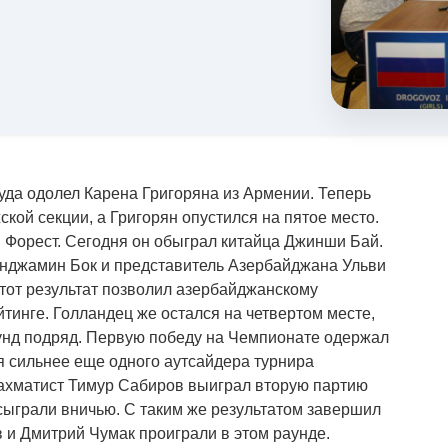
уда одолел Карена Григоряна из Армении. Теперь
ской секции, а Григорян опустился на пятое место.
 Форест. Сегодня он обыграл китайца Джинши Бай.
енджамин Бок и представитель Азербайджана Ульви
тот результат позволил азербайджанскому
йтинге. Голландец же остался на четвертом месте,
аунд подряд. Первую победу на Чемпионате одержал
я сильнее еще одного аутсайдера турнира
шахматист Тимур Сабиров выиграл вторую партию
ыграли вничью. С таким же результатом завершил
 и Дмитрий Чумак проиграли в этом раунде.