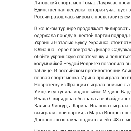
Литовский спортсмен Томас Лаурусас прои
Единственная девушка, которая участвует 
России разошлась миром с представителе
В женском турнире продолжает лидировать 
одержала победу в шестой партии подряд. 
Украины Наталью Буксу. Украинка, стоит от
Юлианна Тербе проиграла Динаре Садуакас
обойти украинскую спортсменку и подняться
колумбийкой Реудой Родригез позволила вье
таблице. В российском противостоянии Ал
первая спортсменка. Ирина проиграла во в
Новротеску из Франции сыграла вничью с 
Утяцкая уступила индонезийке Медине Вар
Влада Свиридова обыграла азербайджанск
Залина Лингур, а Карина Иванова сыграла 
выиграли свои партии, а Марта Воскресенс
Дроговоз позволила подняться ей с 48-го ме