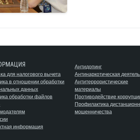
ОРМАЦИЯ
Антидопинг
ка для налогового вычета
Антинаркотическая деятель
ика в отношении обработки
Антитеррористические
нальных данных
материалы
ика обработки файлов
Противодействие коррупци
e
Профилактика дистанционн
модателям
мошенничества
сии
ктная информация