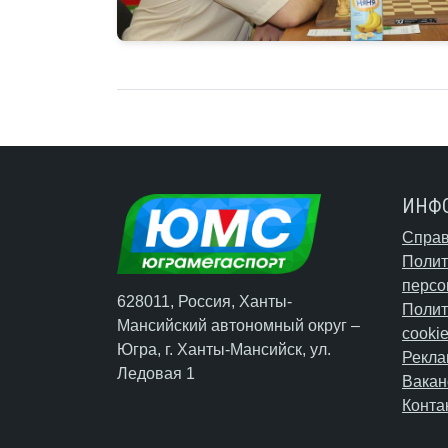
ИНФ
Справ
Полит
персо
628011, Россия, Ханты-
Полит
Мансийский автономный округ –
cooki
Югра,
г. Ханты-Мансийск
, ул.
Рекла
Ледовая 1
Вакан
Конта