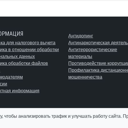
ОРМАЦИЯ
Антидопинг
ка для налогового вычета
Антинаркотическая деятель
ика в отношении обработки
Антитеррористические
нальных данных
материалы
ика обработки файлов
Противодействие коррупци
e
Профилактика дистанционн
модателям
мошенничества
сии
ктная информация
у, чтобы анализировать трафик и улучшать работу сайта. 
© АУ "ЮграМегаСпорт" 2026