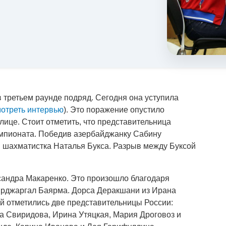
 третьем раунде подряд. Сегодня она уступила
отреть интервью
). Это поражение опустило
лице. Стоит отметить, что представительница
емпионата. Победив азербайджанку Сабину
я шахматистка Наталья Букса. Разрыв между Буксой
ксандра Макаренко. Это произошло благодаря
ярджаргал Баярма. Дорса Деракшани из Ирана
й отметились две представительницы России:
а Свиридова, Ирина Утяцкая, Мария Дроговоз и