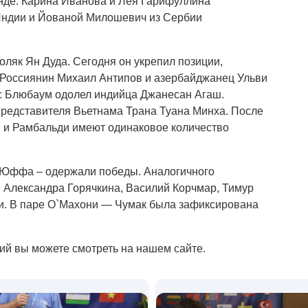
нде. Карина Иванова и Лея Гарифуллина
Индии и Йованой Милошевич из Сербии
оляк Ян Дуда. Сегодня он укрепил позиции,
Россиянин Михаил Антипов и азербайджанец Ульви
с Блюбаум одолел индийца Джанесан Агаш.
редставителя Вьетнама Трана Туана Минха. После
м и Рамбальди имеют одинаковое количество
 Юффа – одержали победы. Аналогичного
. Александра Горячкина, Василий Корчмар, Тимур
и. В паре О`Махони — Чумак была зафиксирована
ий вы можете смотреть на нашем сайте.