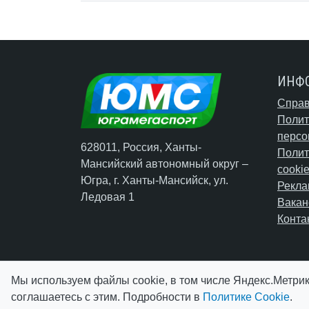
ИНФ
Справ
Полит
персо
628011, Россия, Ханты-
Полит
Мансийский автономный округ –
cooki
Югра,
г. Ханты-Мансийск
, ул.
Рекла
Ледовая 1
Вакан
Конта
Мы используем файлы cookie, в том числе Яндекс.Метрик
соглашаетесь с этим. Подробности в
Политике Cookie
.