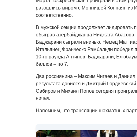
Марта Воскресенская проиграли в этом рау
разошлись миром с Моннишей Коннаян из 
соответственно.
В мужской секции продолжает лидировать п
обыграв азербайджанца Ниджата Абасова. 
Баджарани сыграли вничью. Немец Маттиа
Итальянец Франческо Рамбальди победил п
10-го раунда Антипов, Баджарани, Блюбау
баллов – по 7.
Два россиянина – Максим Чигаев и Даниил
результата добился и Дмитрий Гордиевский
Сабиров и Михаил Попов сегодня проиграл
ничья.
Напомним, что трансляции шахматных парт