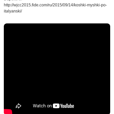
http://wjcc2015.fide.com/ru/2015/09/14/koshki-myshki-po-
italyanski/