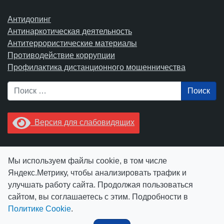
Антидопинг
Антинаркотическая деятельность
Антитеррористические материалы
Противодействие коррупции
Профилактика дистанционного мошенничества
Поиск
Версия для слабовидящих
Увидели опечатку? Выделите ее в тексте и нажмите
Мы используем файлы cookie, в том числе
Ctrl+Enter.
Яндекс.Метрику, чтобы анализировать трафик и
улучшать работу сайта. Продолжая пользоваться
сайтом, вы соглашаетесь с этим. Подробности в
Политике Cookie
.
© АУ "ЮграМегаСпорт" 2026