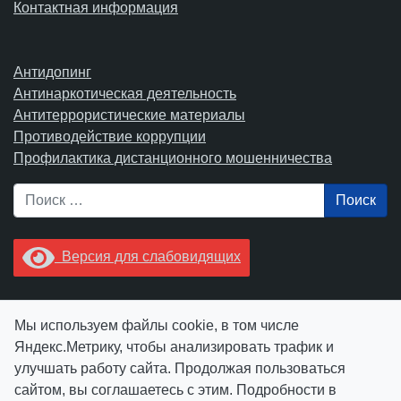
Контактная информация
Антидопинг
Антинаркотическая деятельность
Антитеррористические материалы
Противодействие коррупции
Профилактика дистанционного мошенничества
Поиск
Версия для слабовидящих
Увидели опечатку? Выделите ее в тексте и нажмите
Мы используем файлы cookie, в том числе
Ctrl+Enter.
Яндекс.Метрику, чтобы анализировать трафик и
улучшать работу сайта. Продолжая пользоваться
сайтом, вы соглашаетесь с этим. Подробности в