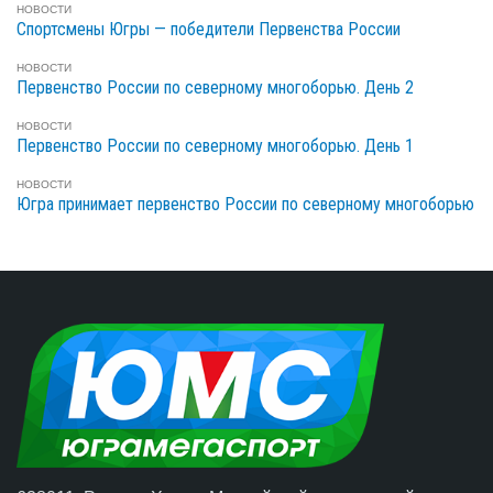
НОВОСТИ
Спортсмены Югры — победители Первенства России
НОВОСТИ
Первенство России по северному многоборью. День 2
НОВОСТИ
Первенство России по северному многоборью. День 1
НОВОСТИ
Югра принимает первенство России по северному многоборью