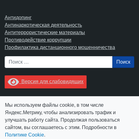
Антидопинг
Антинаркотическая деятельность
Антитеррористические материалы
Противодействие коррупции
Профилактика дистанционного мошенничества
Поиск
Версия для слабовидящих
Увидели опечатку? Выделите ее в тексте и нажмите
Мы используем файлы cookie, в том числе
Ctrl+Enter.
Яндекс.Метрику, чтобы анализировать трафик и
улучшать работу сайта. Продолжая пользоваться
сайтом, вы соглашаетесь с этим. Подробности в
Политике Cookie
.