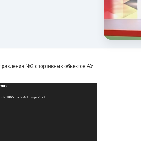
управления №2 спортивных объектов АУ
found
e30886fd1965d578d4c1d.mp4?_=1