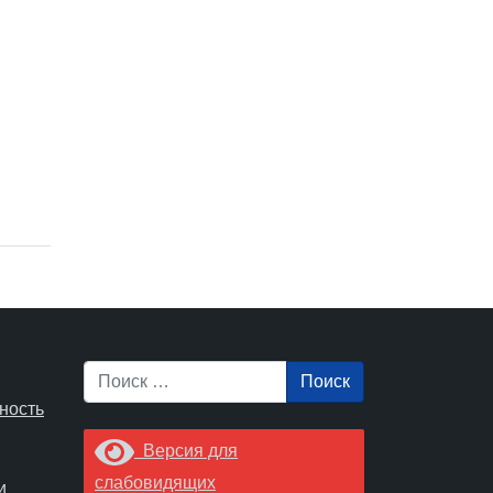
Поиск
ность
Версия для
слабовидящих
и