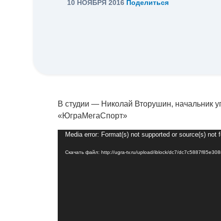
10 НОЯБРЯ 2016
Поделиться
В студии — Николай Вторушин, начальник 
«ЮграМегаСпорт»
Видеоплеер
Media error: Format(s) not supported or source(s) not 
Скачать файл: http://ugra-tv.ru/upload/iblock/dc7/dc7c5887f85