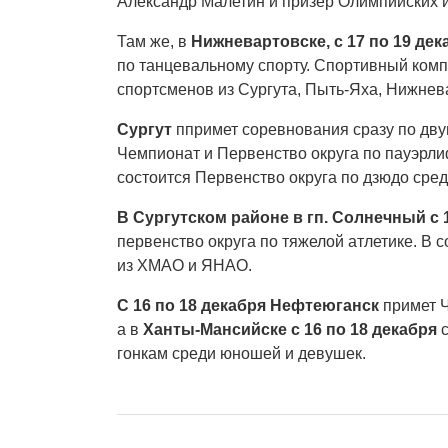
Александр Малетин и призер Олимпийских 
Там же, в
Нижневартовске, с 17 по 19 дек
по танцевальному спорту. Спортивный комп
спортсменов из Сургута, Пыть-Яха, Нижнев
Сургут
ппримет соревнования сразу по дву
Чемпионат и Первенство округа по пауэрли
состоится Первенство округа по дзюдо сред
В Сургутском районе в гп. Солнечный с 
первенство округа по тяжелой атлетике. В 
из ХМАО и ЯНАО.
С 16 по 18 декабря Нефтеюганск
примет Ч
а в
Ханты-Мансийске с 16 по 18 декабря
с
гонкам среди юношей и девушек.