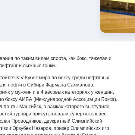
ания по таким видам спорта, как бокс, тяжелая и
рлифтинг и лыжные гонки.
тоится XIV Кубок мира по боксу среди нефтяных
еля нефти в Сибири Фармана Салманова.
риях у мужчин и в 4 весовых категориях у женщин,
 по боксу АИБА (Международной Ассоциации Бокса).
 Ханты-Мансийск, в рамках которого выступило
гостей турнира присутствовали супертяжеловес
услан Проводников, двукратный Олимпийский
гизии Орзубек Назаров, призер Олимпийских игр