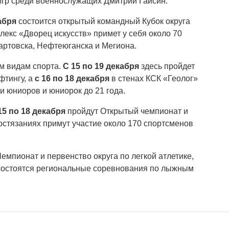
игр среди военнослужащих Дмитрий Гайсин.
абря
состоится открытый командный Кубок округа
лекс «Дворец искусств» примет у себя около 70
артовска, Нефтеюганска и Мегиона.
м видам спорта.
С 15 по 19 декабря
здесь пройдет
фтингу, а
с 16 по 18 декабря
в стенах КСК «Геолог»
и юниоров и юниорок до 21 года.
15 по 18 декабря
пройдут Открытый чемпионат и
состязаниях примут участие около 170 спортсменов
емпионат и первенство округа по легкой атлетике,
остоятся региональные соревнования по лыжным