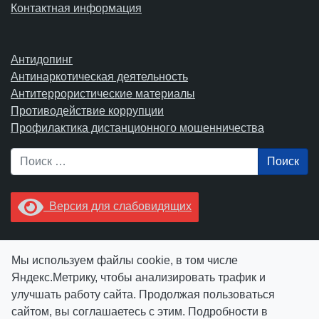
Контактная информация
Антидопинг
Антинаркотическая деятельность
Антитеррористические материалы
Противодействие коррупции
Профилактика дистанционного мошенничества
Поиск
Версия для слабовидящих
Увидели опечатку? Выделите ее в тексте и нажмите
Мы используем файлы cookie, в том числе
Ctrl+Enter.
Яндекс.Метрику, чтобы анализировать трафик и
улучшать работу сайта. Продолжая пользоваться
сайтом, вы соглашаетесь с этим. Подробности в