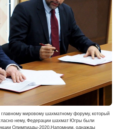
 к главному мировому шахматному форуму, который
огласно нему, Федерации шахмат Югры были
екции Олимпиады-2020.Напомним, однажды