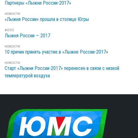
Партнеры «Лыжни России-2017»
НОВОСТИ
«Лыжня России» прошла в столице Югры
ФОТО
Лыжня России — 2017
НОВОСТИ
10 причин принять участие в «Лыжне России-2017»
НОВОСТИ
Старт «Лыжни России-2017» перенесен в связи с низкой
температурой воздуха