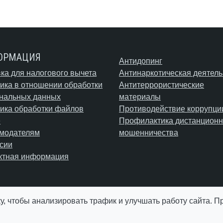
ОРМАЦИЯ
Антидопинг
ка для налогового вычета
Антинаркотическая деятель
ика в отношении обработки
Антитеррористические
нальных данных
материалы
ика обработки файлов
Противодействие коррупци
e
Профилактика дистанционн
модателям
мошенничества
сии
ктная информация
у, чтобы анализировать трафик и улучшать работу сайта. 
© АУ "ЮграМегаСпорт" 2026