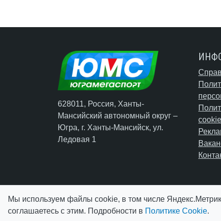
ИНФ
Справ
Полит
персо
628011, Россия, Ханты-
Полит
Мансийский автономный округ –
cooki
Югра,
г. Ханты-Мансийск
, ул.
Рекла
Ледовая 1
Вакан
Конта
Мы используем файлы cookie, в том числе Яндекс.Метрик
соглашаетесь с этим. Подробности в
Политике Cookie
.