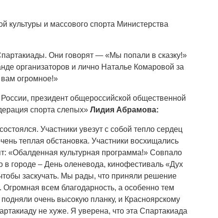
й культуры и массового спорта Министерства
Спартакиады. Они говорят — «Мы попали в сказку!»
анде организаторов и лично Наталье Комаровой за
о вам огромное!»
 России, президент общероссийской общественной
дерация спорта слепых»
Лидия Абрамова:
остоялся. Участники увезут с собой тепло сердец
очень теплая обстановка. Участники восхищались
рят: «Обалденная культурная программа!» Совпало
о в городе – День оленевода, кинофестиваль «Дух
 чтобы заскучать. Мы рады, что приняли решение
 Огромная всем благодарность, а особенно тем
ы подняли очень высокую планку, и Красноярскому
ртакиаду не хуже. Я уверена, что эта Спартакиада