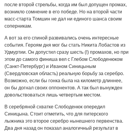
после второй стрельбы, когда им был допущен промах,
возникло сомнение в его победе. Но на второй части
масс-старта Томшин не дал ни единого шанса своим
соперникам.
А вот за его спиной развивались очень интересные
события. Героям дня мог бы стать Никита Лобастов из
Удмуртии. Он допустил сразу шесть (!) промахов, но при
этом до самого финиша вел с Глебом Слободенюком
(Санкт-Петербург) и Иваном Синицыным
(Свердловская область) реальную борьбу за серебро.
Возможно, если бы гонка была на километр длиннее,
он бы догнал своих оппонентов. А так был вынужден
довольствоваться лишь четвертым местом.
В серебряной схватке Слободенюк опередил
Синицына. Стоит отметить, что для питерского
лыжника это второе серебро нынешнего первенства.
Два дня назад он показал аналогичный результат в