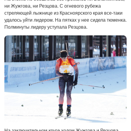
ни Жужгова, ни Резцова. С огневого рубежа
стреляющей лыжнице из Красноярского края все-таки
удалось уйти лидером. На пятках у нее сидела тюменка.
Полминуты лидеру уступала Резцова.
На заключительном круге ходом Жужгова и Резцова