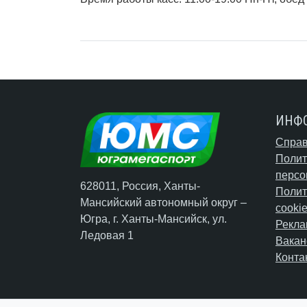
ИНФ
Справ
Полит
персо
628011, Россия, Ханты-
Полит
Мансийский автономный округ –
cooki
Югра,
г. Ханты-Мансийск
, ул.
Рекла
Ледовая 1
Вакан
Конта