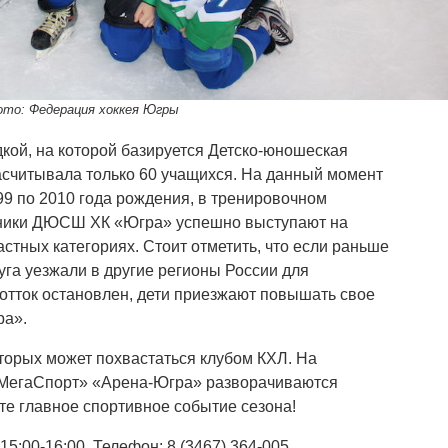
то: Федерация хоккея Югры
кой, на которой базируется Детско-юношеская
асчитывала только 60 учащихся. На данный момент
9 по 2010 года рождения, в тренировочном
анники ДЮСШ ХК «Югра» успешно выступают на
астных категориях. Стоит отметить, что если раньше
уга уезжали в другие регионы России для
 отток остановлен, дети приезжают повышать свое
ра».
оторых может похвастаться клубом КХЛ. На
аМегаСпорт» «Арена-Югра» разворачиваются
е главное спортивное событие сезона!
15:00-16:00. Телефон: 8 (3467) 364-005