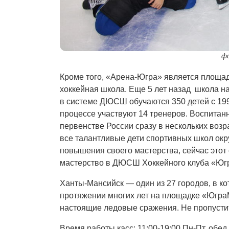
фо
Кроме того, «Арена-Югра» является площад
хоккейная школа. Еще 5 лет назад школа н
в системе ДЮСШ обучаются 350 детей с 199
процессе участвуют 14 тренеров. Воспит
первенстве России сразу в нескольких возр
все талантливые дети спортивных школ окр
повышения своего мастерства, сейчас этот
мастерство в ДЮСШ Хоккейного клуба «Юг
Ханты-Мансийск — один из 27 городов, в к
протяжении многих лет на площадке «Югр
настоящие ледовые сражения. Не пропустит
Время работы касс: 11:00-19:00 Пн-Пт, обед 