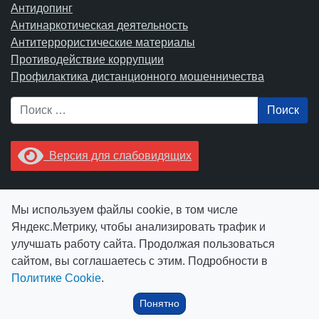
Антидопинг
Антинаркотическая деятельность
Антитеррористические материалы
Противодействие коррупции
Профилактика дистанционного мошенничества
Поиск
Версия для слабовидящих
Увидели опечатку? Выделите ее в тексте и нажмите
Мы используем файлы cookie, в том числе
Ctrl+Enter.
Яндекс.Метрику, чтобы анализировать трафик и
улучшать работу сайта. Продолжая пользоваться
сайтом, вы соглашаетесь с этим. Подробности в
Политике Cookie
.
© АУ "ЮграМегаСпорт" 2026
Понятно