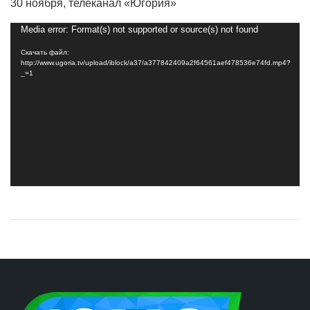
30 ноября, телеканал «Югория»
Видеоплеер
Media error: Format(s) not supported or source(s) not found
Скачать файл:
http://www.ugoria.tv/upload/iblock/a37/a377842409a2f64561aef478536e74fd.mp4?
_=1