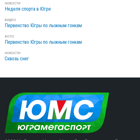
НОВОСТИ
Неделя спорта в Югре
ВИДЕО
Первенство Югры по лыжным гонкам
ФОТО
Первенство Югры по лыжным гонкам
НОВОСТИ
Сквозь снег