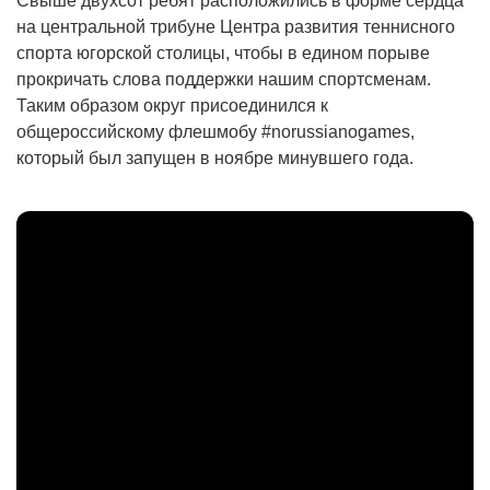
Свыше двухсот ребят расположились в форме сердца
на центральной трибуне Центра развития теннисного
спорта югорской столицы, чтобы в едином порыве
прокричать слова поддержки нашим спортсменам.
Таким образом округ присоединился к
общероссийскому флешмобу #norussianogames,
который был запущен в ноябре минувшего года.