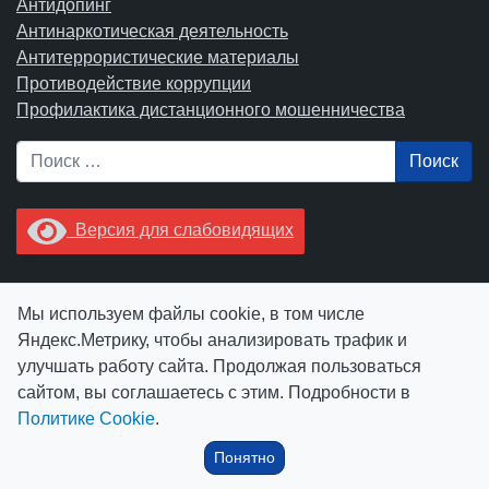
Антидопинг
Антинаркотическая деятельность
Антитеррористические материалы
Противодействие коррупции
Профилактика дистанционного мошенничества
Поиск
Версия для слабовидящих
Увидели опечатку? Выделите ее в тексте и нажмите
Мы используем файлы cookie, в том числе
Ctrl+Enter.
Яндекс.Метрику, чтобы анализировать трафик и
улучшать работу сайта. Продолжая пользоваться
сайтом, вы соглашаетесь с этим. Подробности в
Политике Cookie
.
© АУ "ЮграМегаСпорт" 2026
Понятно