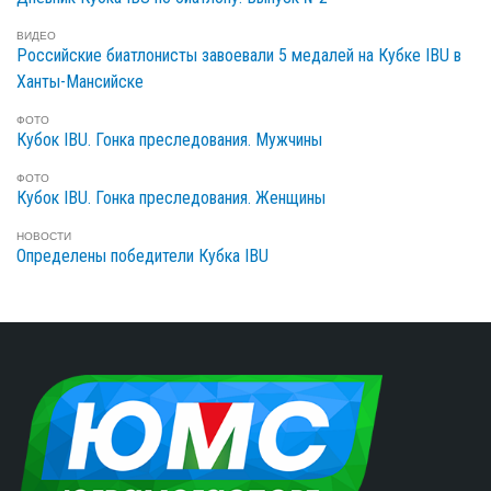
ВИДЕО
Российские биатлонисты завоевали 5 медалей на Кубке IBU в
Ханты-Мансийске
ФОТО
Кубок IBU. Гонка преследования. Мужчины
ФОТО
Кубок IBU. Гонка преследования. Женщины
НОВОСТИ
Определены победители Кубка IBU