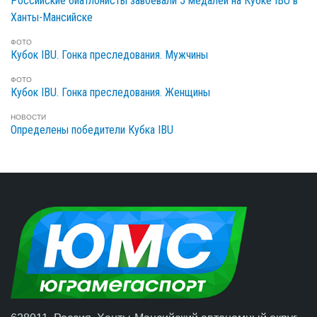
Российские биатлонисты завоевали 5 медалей на Кубке IBU в
Ханты-Мансийске
ФОТО
Кубок IBU. Гонка преследования. Мужчины
ФОТО
Кубок IBU. Гонка преследования. Женщины
НОВОСТИ
Определены победители Кубка IBU