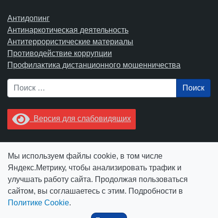
Антидопинг
Антинаркотическая деятельность
Антитеррористические материалы
Противодействие коррупции
Профилактика дистанционного мошенничества
Поиск
Версия для слабовидящих
Увидели опечатку? Выделите ее в тексте и нажмите
Мы используем файлы cookie, в том числе
Ctrl+Enter.
Яндекс.Метрику, чтобы анализировать трафик и
улучшать работу сайта. Продолжая пользоваться
сайтом, вы соглашаетесь с этим. Подробности в
Политике Cookie
.
© АУ "ЮграМегаСпорт" 2026