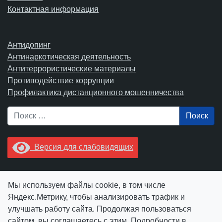
Контактная информация
Антидопинг
Антинаркотическая деятельность
Антитеррористические материалы
Противодействие коррупции
Профилактика дистанционного мошенничества
Поиск
Версия для слабовидящих
Увидели опечатку? Выделите ее в тексте и нажмите
Мы используем файлы cookie, в том числе
Ctrl+Enter.
Яндекс.Метрику, чтобы анализировать трафик и
улучшать работу сайта. Продолжая пользоваться
сайтом, вы соглашаетесь с этим. Подробности в