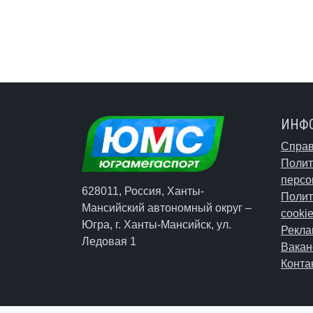
ИНФ
Справ
Полит
персо
628011, Россия, Ханты-
Полит
Мансийский автономный округ –
cooki
Югра,
г. Ханты-Мансийск
, ул.
Рекла
Ледовая 1
Вакан
Конта