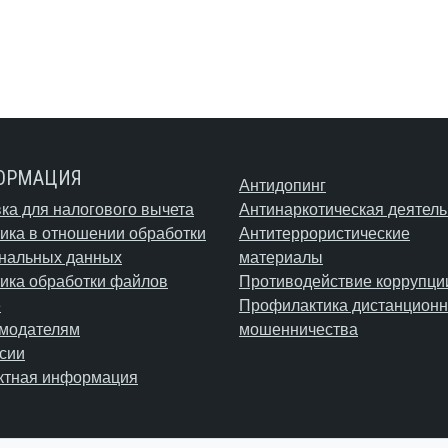
ОРМАЦИЯ
Антидопинг
ка для налогового вычета
Антинаркотическая деятель
ика в отношении обработки
Антитеррористические
нальных данных
материалы
ика обработки файлов
Противодействие коррупци
e
Профилактика дистанционн
модателям
мошенничества
сии
ктная информация