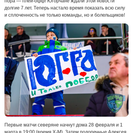
пора — плей-офф! Югорчане ждали этой новости
долгие 7 лет. Теперь настало время показать всю силу
и сплоченность не только команды, но и болельщиков!
Первые матчи северяне начнут дома 28 февраля и 1
марта в 19:00 (время Х-М). Затем подопечные Алексея