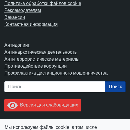
Политика обработки файлов cookie
Рекламодателям
Вакансии
Контактная информация
Антидопинг
Антинаркотическая деятельность
Антитеррористические материалы
Противодействие коррупции
Профилактика дистанционного мошенничества
Поиск
Версия для слабовидящих
Увидели опечатку? Выделите ее в тексте и нажмите
Мы используем файлы cookie, в том числе
Ctrl+Enter.