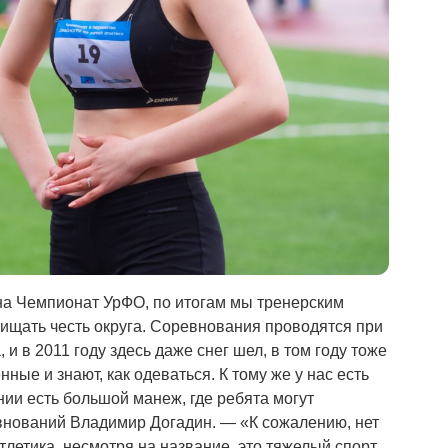
на Чемпионат УрФО, по итогам мы тренерским
щищать честь округа. Соревнования проводятся при
 и в 2011 году здесь даже снег шел, в том году тоже
ные и знают, как одеваться. К тому же у нас есть
ии есть большой манеж, где ребята могут
внований Владимир Догадин. — «К сожалению, нет
летика, несмотря на название, это тяжелый спорт.