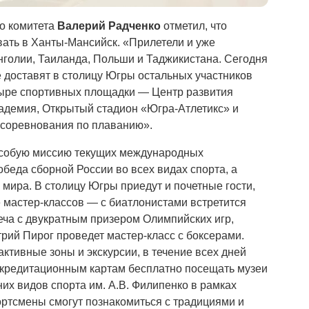
о комитета
Валерий Радченко
отметил, что
ать в Ханты-Мансийск. «Прилетели и уже
голии, Таиланда, Польши и Таджикистана. Сегодня
 доставят в столицу Югры остальных участников
ыре спортивных площадки — Центр развития
адемия, Открытый стадион «Югра-Атлетикс» и
 соревнования по плаванию».
особую миссию текущих международных
беда сборной России во всех видах спорта, а
 мира. В столицу Югры приедут и почетные гости,
 мастер-классов — с биатлонистами встретится
еча с двукратным призером Олимпийских игр,
ий Пирог проведет мастер-класс с боксерами.
ктивные зоны и экскурсии, в течение всех дней
ккредитационным картам бесплатно посещать музеи
них видов спорта им. А.В. Филипенко в рамках
ртсмены смогут познакомиться с традициями и