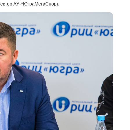
ректор АУ «ЮграМегаСпорт.