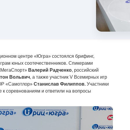
ционном центре «Югра» состоялся брифинг,
рам юных соотечественников. Спикерами
раМегаСпорт»
Валерий Радченко
, российский
тон Вольвич
, а также участник V Всемирных игр
ШОР «Самотлор»
Станислав Филиппов.
Участники
е к соревнованиям и ответили на вопросы