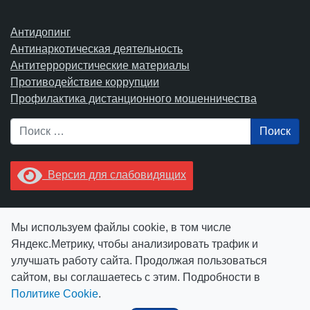
Антидопинг
Антинаркотическая деятельность
Антитеррористические материалы
Противодействие коррупции
Профилактика дистанционного мошенничества
Поиск
Версия для слабовидящих
Увидели опечатку? Выделите ее в тексте и нажмите
Мы используем файлы cookie, в том числе
Ctrl+Enter.
Яндекс.Метрику, чтобы анализировать трафик и
улучшать работу сайта. Продолжая пользоваться
сайтом, вы соглашаетесь с этим. Подробности в
Политике Cookie
.
© АУ "ЮграМегаСпорт" 2026