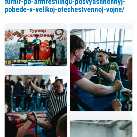
turnir-po-armrestlingu-posvyashhennyj-
pobede-v-velikoj-otechestvennoj-vojne/