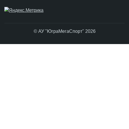
© АУ "ЮграМегаСпорт" 2026