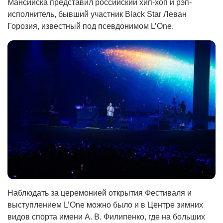
Мансийска представил российский хип-хоп и рэп-
исполнитель, бывший участник Black Star Леван
Горозия, известный под псевдонимом L’One.
Наблюдать за церемонией открытия Фестиваля и
выступлением L’One можно было и в Центре зимних
видов спорта имени А. В. Филипенко, где на больших