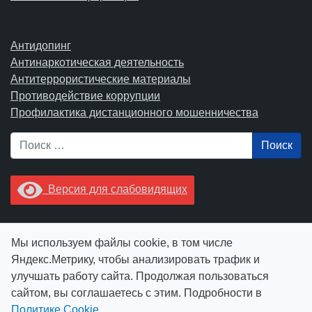
Антидопинг
Антинаркотическая деятельность
Антитеррористические материалы
Противодействие коррупции
Профилактика дистанционного мошенничества
Поиск
Версия для слабовидящих
Увидели опечатку? Выделите ее в тексте и нажмите
Мы используем файлы cookie, в том числе
Ctrl+Enter.
Яндекс.Метрику, чтобы анализировать трафик и
улучшать работу сайта. Продолжая пользоваться
сайтом, вы соглашаетесь с этим. Подробности в
Политике Cookie
.