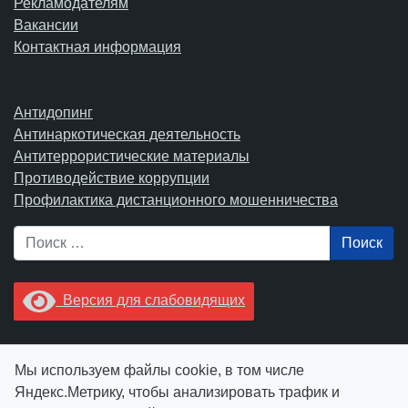
Рекламодателям
Вакансии
Контактная информация
Антидопинг
Антинаркотическая деятельность
Антитеррористические материалы
Противодействие коррупции
Профилактика дистанционного мошенничества
Поиск
Версия для слабовидящих
Увидели опечатку? Выделите ее в тексте и нажмите
Мы используем файлы cookie, в том числе
Ctrl+Enter.
Яндекс.Метрику, чтобы анализировать трафик и