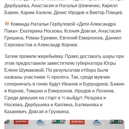
Дербушева, Анастасия и Наталья Шевченко, Кирилл
Бажин, Карим Халили, Денис Иродов и Виктор Плицев.
Команда Натальи Гербуловой «Дети Александра
Пака»: Екатерина Носкова, Ксения Довгая, Анастасия
Гришина, Роман Еремин, Евгений Емерхонов, Даниил
Серохвостов и Александр Корнев.
Затем провели жеребьёвку. Право доставать шары при
этом предоставили заместителю губернатора Югры
Елене Шумаковой. По результатам отбора были
названы участники ¼ пролога. Так, среди мужчин
соперничать в гонке будут Иванов и Бурундуков, Бажин
и Корнев, Томшин и Емерхонов, Иродов и Логинов.
Среди девушек на старт в ¼ выйдут: Резцова и
Носкова, Дербушева и Каплина, Батманова и
Казакевич, Довгая и Грухвина.