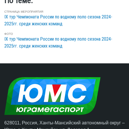
По теме:
СТРАНИЦА МЕРОПРИЯТИЯ
IX тур Чемпионата России по водному поло сезона 2024-
2025гг. среди женских команд
ФОТО
IX тур Чемпионата России по водному поло сезона 2024-
2025гг. среди женских команд
628011, Россия, Ханты-Мансийский автономный округ –