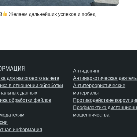
й
Желаем дальнейших успехов и побед!
ОРМАЦИЯ
Антидопинг
ка для налогового вычета
Антинаркотическая деятель
ика в отношении обработки
Антитеррористические
нальных данных
материалы
ика обработки файлов
Противодействие коррупци
e
Профилактика дистанционн
модателям
мошенничества
сии
ктная информация