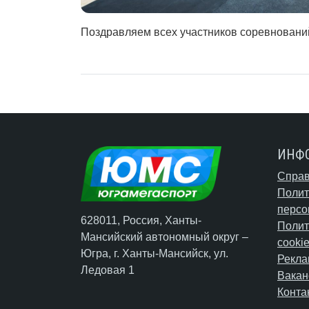
Поздравляем всех участников соревновани
ИНФ
Справ
Полит
персо
628011, Россия, Ханты-
Полит
Мансийский автономный округ –
cooki
Югра,
г. Ханты-Мансийск
, ул.
Рекла
Ледовая 1
Вакан
Конта