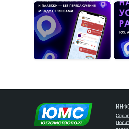
ИНФ
Справ
Полит