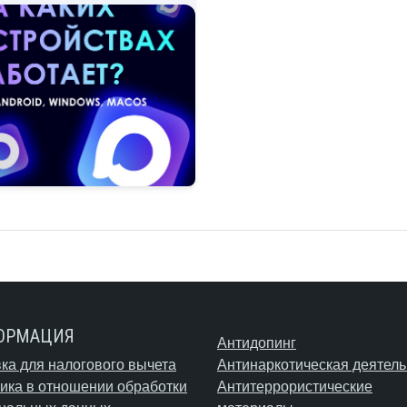
ОРМАЦИЯ
Антидопинг
ка для налогового вычета
Антинаркотическая деятель
ика в отношении обработки
Антитеррористические