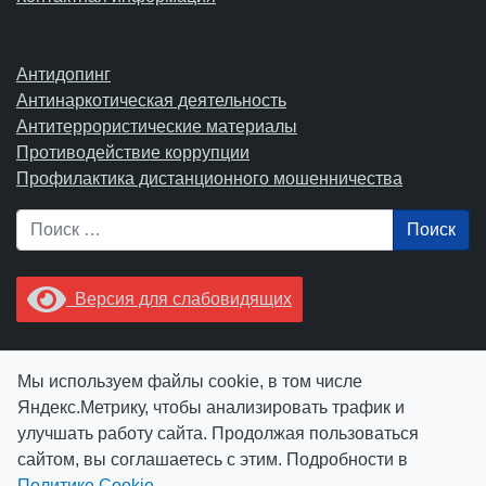
Антидопинг
Антинаркотическая деятельность
Антитеррористические материалы
Противодействие коррупции
Профилактика дистанционного мошенничества
Поиск
Версия для слабовидящих
Увидели опечатку? Выделите ее в тексте и нажмите
Мы используем файлы cookie, в том числе
Ctrl+Enter.
Яндекс.Метрику, чтобы анализировать трафик и
улучшать работу сайта. Продолжая пользоваться
сайтом, вы соглашаетесь с этим. Подробности в
Политике Cookie
.