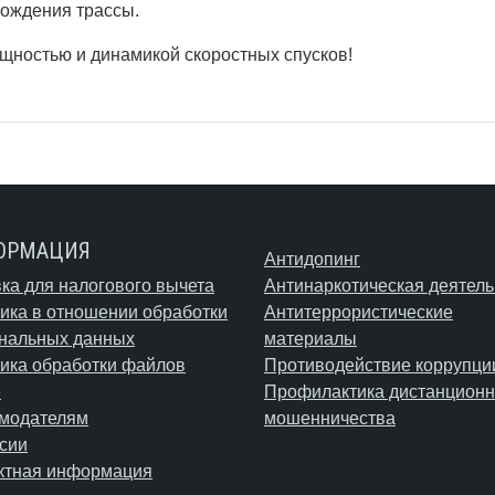
хождения трассы.
щностью и динамикой скоростных спусков!
ОРМАЦИЯ
Антидопинг
ка для налогового вычета
Антинаркотическая деятель
ика в отношении обработки
Антитеррористические
нальных данных
материалы
ика обработки файлов
Противодействие коррупци
e
Профилактика дистанционн
модателям
мошенничества
сии
ктная информация