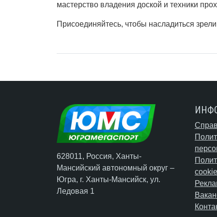
мастерство владения доской и техники про
Присоединяйтесь, чтобы насладиться зрели
ИНФ
Справ
Полит
персо
628011, Россия, Ханты-
Полит
Мансийский автономный округ –
cooki
Югра,
г. Ханты-Мансийск
, ул.
Рекла
Ледовая 1
Вакан
Конта