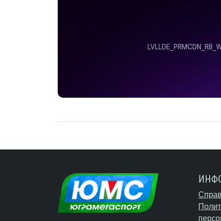
ИНФ
Справ
Полит
персо