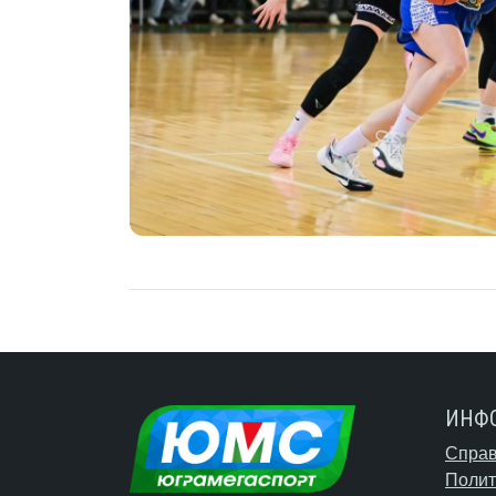
ИНФ
Справ
Полит