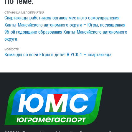
По теме:
СТРАНИЦА МЕРОПРИЯТИЯ
Спартакиада работников органов местного самоуправления
Ханты-Мансийского автономного округа – Югры, посвященная
96-ой годовщине образования Ханты-Мансийского автономного
округа
НОВОСТИ
Команды со всей Югры в деле! В УСК‑1 — спартакиада