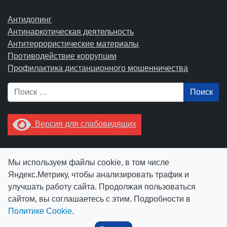
Антидопинг
Антинаркотическая деятельность
Антитеррористические материалы
Противодействие коррупции
Профилактика дистанционного мошенничества
Поиск
Версия для слабовидящих
Увидели опечатку? Выделите ее в тексте и нажмите
Мы используем файлы cookie, в том числе
Ctrl+Enter.
Яндекс.Метрику, чтобы анализировать трафик и
улучшать работу сайта. Продолжая пользоваться
сайтом, вы соглашаетесь с этим. Подробности в
Политике Cookie
.
© АУ "ЮграМегаСпорт" 2026