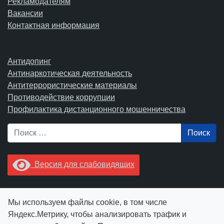
Рекламодателям
Вакансии
Контактная информация
Антидопинг
Антинаркотическая деятельность
Антитеррористические материалы
Противодействие коррупции
Профилактика дистанционного мошенничества
Поиск
Версия для слабовидящих
Увидели опечатку? Выделите ее в тексте и нажмите
Мы используем файлы cookie, в том числе
Ctrl+Enter.
Яндекс.Метрику, чтобы анализировать трафик и