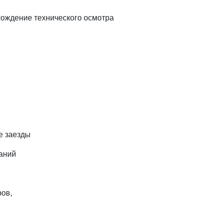
хождение технического осмотра
е заезды
аний
ров,