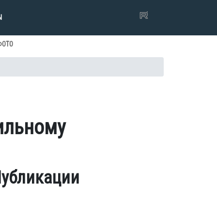
Ы
ФОТО
ильному
убликации