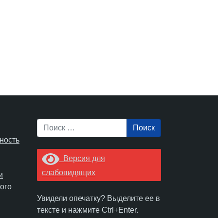
Поиск
ность
Версия для
слабовидящих
и
ого
Увидели опечатку? Выделите ее в
тексте и нажмите Ctrl+Enter.