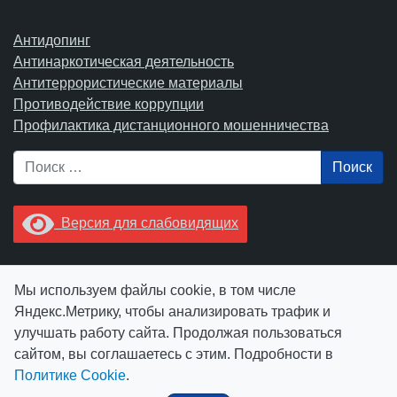
Антидопинг
Антинаркотическая деятельность
Антитеррористические материалы
Противодействие коррупции
Профилактика дистанционного мошенничества
Поиск
Версия для слабовидящих
Увидели опечатку? Выделите ее в тексте и нажмите
Мы используем файлы cookie, в том числе
Ctrl+Enter.
Яндекс.Метрику, чтобы анализировать трафик и
улучшать работу сайта. Продолжая пользоваться
сайтом, вы соглашаетесь с этим. Подробности в
Политике Cookie
.
© АУ "ЮграМегаСпорт" 2026