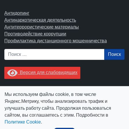
Антидопинг
Антинаркотическая деятельность
Антитеррористические материалы
Противодействие коррупции
Профилактика дистанционного мошенничества
Поиск
Версия для слабовидящих
Увидели опечатку? Выделите ее в тексте и нажмите
Мы используем файлы cookie, в том числе
Ctrl+Enter.
Яндекс.Метрику, чтобы анализировать трафик и
улучшать работу сайта. Продолжая пользоваться
сайтом, вы соглашаетесь с этим. Подробности в
Политике Cookie
.
© АУ "ЮграМегаСпорт" 2026